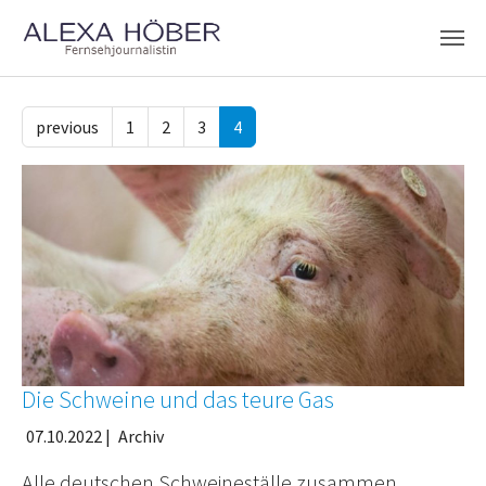
Zum Hauptinhalt springen
previous
1
2
3
4
Die Schweine und das teure Gas
07.10.2022
|
Archiv
Alle deutschen Schweineställe zusammen