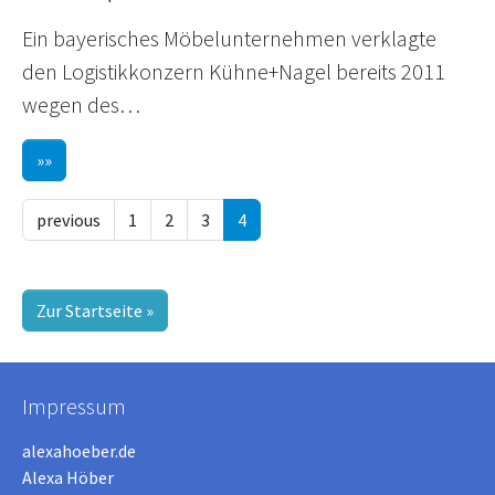
Ein bayerisches Möbelunternehmen verklagte
den Logistikkonzern Kühne+Nagel bereits 2011
wegen des…
»»
previous
1
2
3
4
Zur Startseite »
Impressum
alexahoeber.de
Alexa Höber